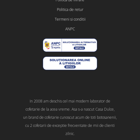
Politica de retur
Termeni si conditii
ANPC
In 2008 am deschis cel mai modern laborator de
cofetarie de la acea vreme. Asa s-a nascut Casa Dulce,
un brand de cofetarie cunoscut acum de toti botosanenii,
cu 2 cofetarii de exceptie frecventate de mii de clienti
zilnic.