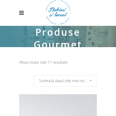
Produse
Gourmet
Sortat
Afișez toate cele 11 rezultate
după
Sortează după cele mai recente
cele
mai
recente