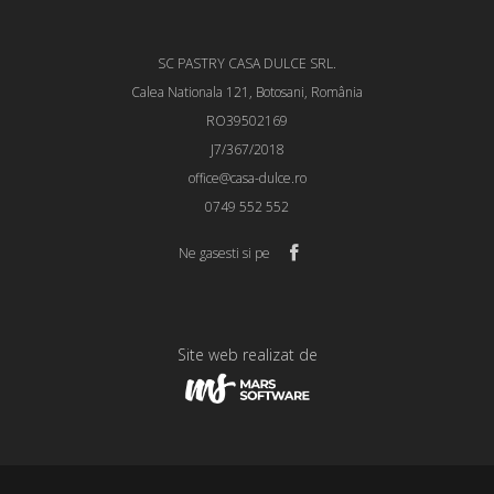
SC PASTRY CASA DULCE SRL.
Calea Nationala 121, Botosani, România
RO39502169
J7/367/2018
office@casa-dulce.ro
0749 552 552
Ne gasesti si pe
Site web realizat de