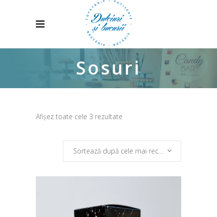
Sosuri
Sortat
Afișez toate cele 3 rezultate
după
Sortează după cele mai recente
cele
mai
recente