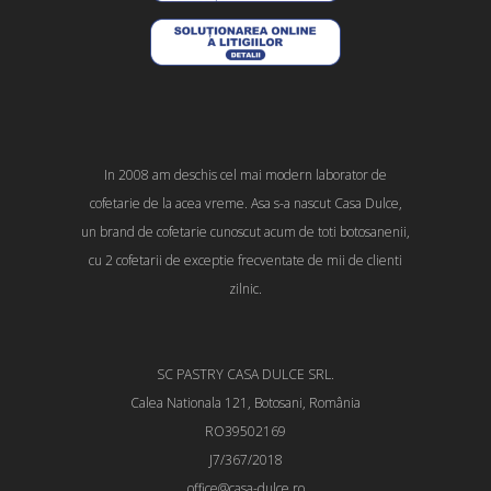
In 2008 am deschis cel mai modern laborator de
cofetarie de la acea vreme. Asa s-a nascut Casa Dulce,
un brand de cofetarie cunoscut acum de toti botosanenii,
cu 2 cofetarii de exceptie frecventate de mii de clienti
zilnic.
SC PASTRY CASA DULCE SRL.
Calea Nationala 121, Botosani, România
RO39502169
J7/367/2018
office@casa-dulce.ro