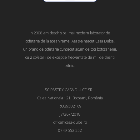
In 2008 am deschis cel mai modern laborator de
cofetarie de la acea vreme. Asa s-a nascut Casa Dulce,
un brand de cofetarie cunoscut acum de toti botosanenii,
cu 2 cofetarii de exceptie frecventate de mii de clienti
zilnic.
SC PASTRY CASA DULCE SRL.
Calea Nationala 121, Botosani, România
RO39502169
J7/367/2018
office@casa-dulce.ro
0749 552 552