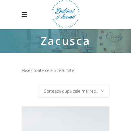
Zacusca
Sortat
Afișez toate cele 5 rezultate
după
Sortează după cele mai recente
cele
mai
recente