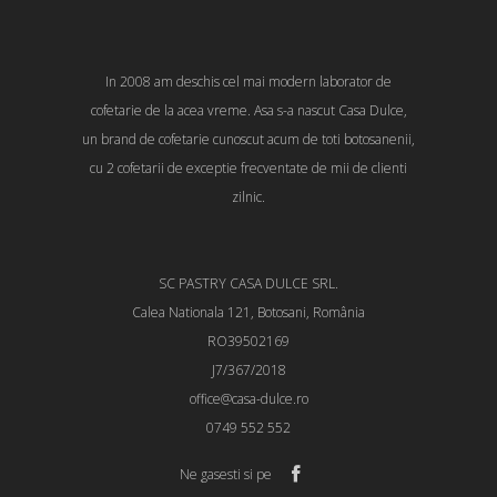
In 2008 am deschis cel mai modern laborator de
cofetarie de la acea vreme. Asa s-a nascut Casa Dulce,
un brand de cofetarie cunoscut acum de toti botosanenii,
cu 2 cofetarii de exceptie frecventate de mii de clienti
zilnic.
SC PASTRY CASA DULCE SRL.
Calea Nationala 121, Botosani, România
RO39502169
J7/367/2018
office@casa-dulce.ro
0749 552 552
Ne gasesti si pe