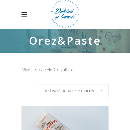
Orez&Paste
Sortat
Afișez toate cele 7 rezultate
după
Sortează după cele mai recente
cele
mai
recente