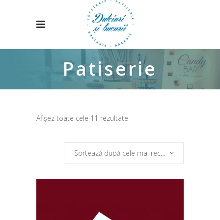
Patiserie
Sortat
Afișez toate cele 11 rezultate
după
Sortează după cele mai recente
cele
mai
recente