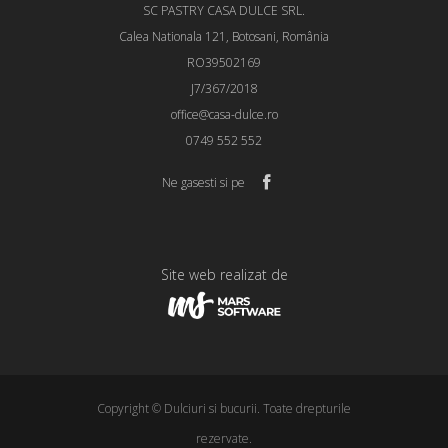
SC PASTRY CASA DULCE SRL.
Calea Nationala 121, Botosani, România
RO39502169
J7/367/2018
office@casa-dulce.ro
0749 552 552
Ne gasesti si pe
Site web realizat de
Copyright © Dulciuri si bucurii. Toate drepturile
rezervate.