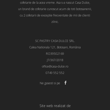
cofetarie de la acea vreme. Asa s-a nascut Casa Dulce,
un brand de cofetarie cunoscut acum de toti botosanenii,
cu 2 cofetarii de exceptie frecventate de mii de clienti
zilnic.
SC PASTRY CASA DULCE SRL.
Calea Nationala 121, Botosani, România
RO39502169
J7/367/2018
office@casa-dulce.ro
0749 552 552
Ne gasesti si pe
Site web realizat de