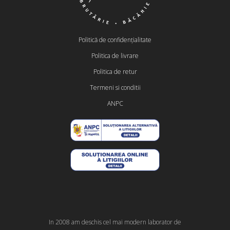
Politică de confidențialitate
Politica de livrare
Politica de retur
Termeni si conditii
ANPC
In 2008 am deschis cel mai modern laborator de