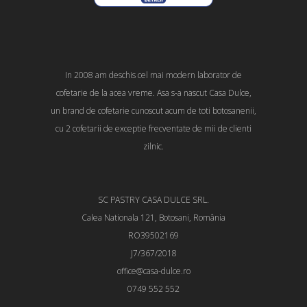
In 2008 am deschis cel mai modern laborator de
cofetarie de la acea vreme. Asa s-a nascut Casa Dulce,
un brand de cofetarie cunoscut acum de toti botosanenii,
cu 2 cofetarii de exceptie frecventate de mii de clienti
zilnic.
SC PASTRY CASA DULCE SRL.
Calea Nationala 121, Botosani, România
RO39502169
J7/367/2018
office@casa-dulce.ro
0749 552 552