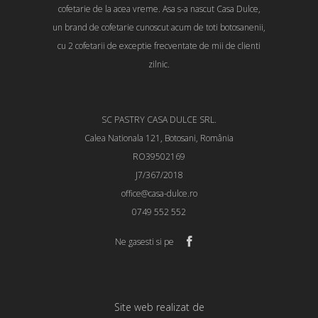
cofetarie de la acea vreme. Asa s-a nascut Casa Dulce,
un brand de cofetarie cunoscut acum de toti botosanenii,
cu 2 cofetarii de exceptie frecventate de mii de clienti
zilnic.
SC PASTRY CASA DULCE SRL.
Calea Nationala 121, Botosani, România
RO39502169
J7/367/2018
office@casa-dulce.ro
0749 552 552
Ne gasesti si pe
Site web realizat de