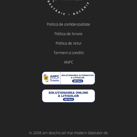
Politică de confidențialitate
Politica de livrare
Politica de retur
Termeni si conditii
ANPC
In 2008 am deschis cel mai modern laborator de