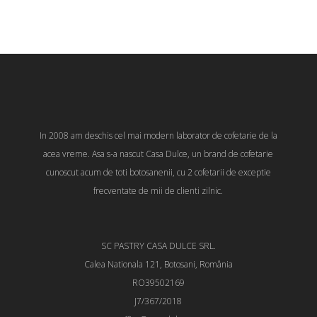
In 2008 am deschis cel mai modern laborator de cofetarie de la
acea vreme. Asa s-a nascut Casa Dulce, un brand de cofetarie
cunoscut acum de toti botosanenii, cu 2 cofetarii de exceptie
frecventate de mii de clienti zilnic.
SC PASTRY CASA DULCE SRL.
Calea Nationala 121, Botosani, România
RO39502169
J7/367/2018