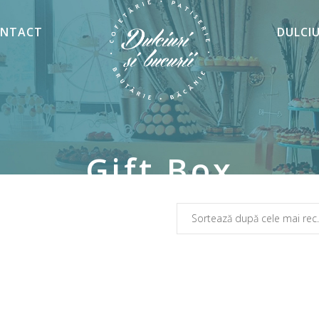
NTACT
DULCI
Gift Box
Sortează d