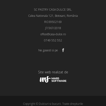
SC PASTRY CASA DULCE SRL.
Calea Nationala 121, Botosani, România
RO39502169
J7/367/2018
office@casa-dulce.ro
0749 552 552
Ne gasesti si pe
Site web realizat de
Copyright © Dulciuri si bucurii. Toate drepturile