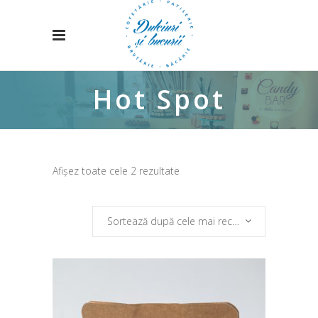
Hot Spot
Sortat
Afișez toate cele 2 rezultate
după
Sortează după cele mai recente
cele
mai
recente