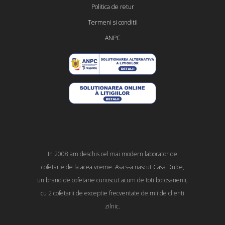
Politica de retur
Termeni si conditii
ANPC
In 2008 am deschis cel mai modern laborator de
cofetarie de la acea vreme. Asa s-a nascut Casa Dulce,
un brand de cofetarie cunoscut acum de toti botosanenii,
cu 2 cofetarii de exceptie frecventate de mii de clienti
zilnic.