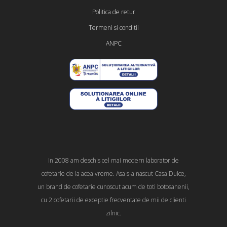
Politica de retur
Termeni si conditii
ANPC
In 2008 am deschis cel mai modern laborator de
cofetarie de la acea vreme. Asa s-a nascut Casa Dulce,
un brand de cofetarie cunoscut acum de toti botosanenii,
cu 2 cofetarii de exceptie frecventate de mii de clienti
zilnic.