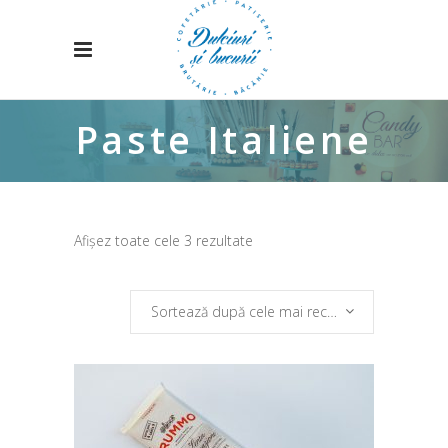
Paste Italiene
Sortat
Afișez toate cele 3 rezultate
după
Sortează după cele mai recente
cele
mai
recente