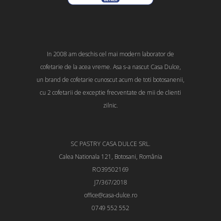
In 2008 am deschis cel mai modern laborator de
cofetarie de la acea vreme. Asa s-a nascut Casa Dulce,
un brand de cofetarie cunoscut acum de toti botosanenii,
cu 2 cofetarii de exceptie frecventate de mii de clienti
zilnic.
SC PASTRY CASA DULCE SRL.
Calea Nationala 121, Botosani, România
RO39502169
J7/367/2018
office@casa-dulce.ro
0749 552 552