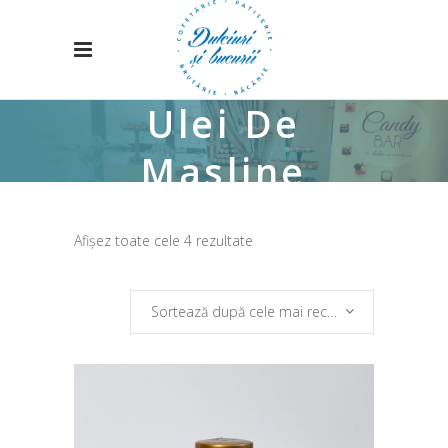
Ulei De
Masline
Sortat
Afișez toate cele 4 rezultate
după
Sortează după cele mai recente
cele
mai
recente