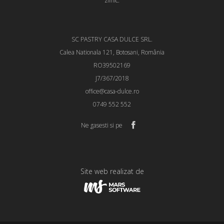
zilnic.
SC PASTRY CASA DULCE SRL.
Calea Nationala 121, Botosani, România
RO39502169
J7/367/2018
office@casa-dulce.ro
0749 552 552
Ne gasesti si pe
Site web realizat de