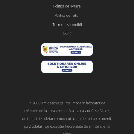
Politica de livrare
Politica de retur
Termeni si conditii
ANPC
In 2008 am deschis cel mai modern laborator de
cofetarie de la acea vreme. Asa s-a nascut Casa Dulce,
un brand de cofetarie cunoscut acum de toti botosanenii,
cu 2 cofetarii de exceptie frecventate de mii de clienti