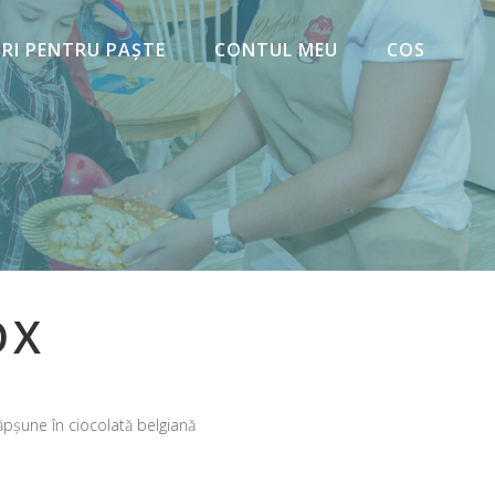
URI PENTRU PAȘTE
CONTUL MEU
COS
OX
 căpșune în ciocolată belgiană