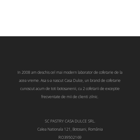
In 2008 am deschis cel mai modern laborator de cofetarie de la
acea vreme. Asa s-a nascut Casa Dulce, un brand de cofetarie
cunoscut acum de toti botosanenii, cu 2 cofetarii de exceptie
frecventate de mii de clienti zilnic.
SC PASTRY CASA DULCE SRL.
Calea Nationala 121, Botosani, România
RO39502169