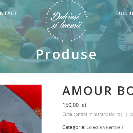
NTACT
DULCI
Produse
AMOUR B
150,00
lei
Cutia contine mini trandafiri roșii și
Categorie:
Colecția Valentine's