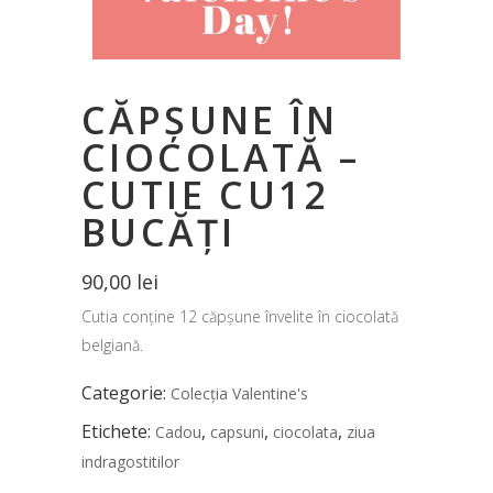
CĂPȘUNE ÎN
CIOCOLATĂ –
CUTIE CU12
BUCĂȚI
90,00
lei
Cutia conține 12 căpșune învelite în ciocolată
belgiană.
Categorie:
Colecția Valentine's
Etichete:
,
,
,
Cadou
capsuni
ciocolata
ziua
indragostitilor