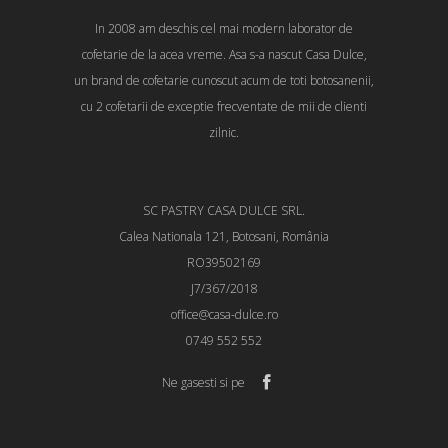
In 2008 am deschis cel mai modern laborator de
cofetarie de la acea vreme. Asa s-a nascut Casa Dulce,
un brand de cofetarie cunoscut acum de toti botosanenii,
cu 2 cofetarii de exceptie frecventate de mii de clienti
zilnic.
SC PASTRY CASA DULCE SRL.
Calea Nationala 121, Botosani, România
RO39502169
J7/367/2018
office@casa-dulce.ro
0749 552 552
Ne gasesti si pe