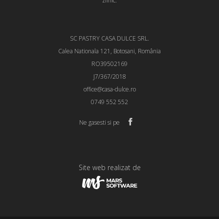
zilnic.
SC PASTRY CASA DULCE SRL.
Calea Nationala 121, Botosani, România
RO39502169
J7/367/2018
office@casa-dulce.ro
0749 552 552
Ne gasesti si pe
Site web realizat de