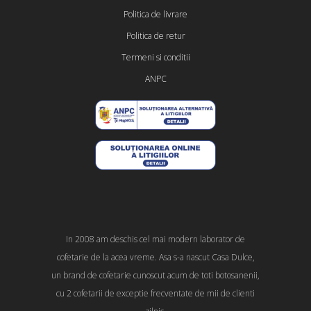
Politica de livrare
Politica de retur
Termeni si conditii
ANPC
In 2008 am deschis cel mai modern laborator de
cofetarie de la acea vreme. Asa s-a nascut Casa Dulce,
un brand de cofetarie cunoscut acum de toti botosanenii,
cu 2 cofetarii de exceptie frecventate de mii de clienti