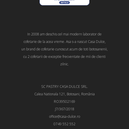
In 2008 am deschis cel mai modern laborator de
cofetarie de la acea vreme. Asa s-a nascut Casa Dulce,
un brand de cofetarie cunoscut acum de toti botosanenii,
cu 2 cofetarii de exceptie frecventate de mii de clienti
zilnic.
SC PASTRY CASA DULCE SRL.
Calea Nationala 121, Botosani, România
RO39502169
J7/367/2018
office@casa-dulce.ro
0749 552 552