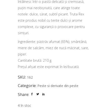
întâlnesc într-o pastă delicată și cremoasă,
puțin mai neobișnuită, care atinge toate
notele: dulce, sărat, subtil picant. Truta Rex
este produs nobil cu tente dulci și arome
complexe, cu siguranță o provocare pentru
simțuri.
Ingrediente: păstrăv afumat (65%), smântână,
miere de salcâm, miez de nucă măcinat, sare,
piper.
Cantitate brută: 210 g.
Prețul afișat este exprimat în lei/bucată.
SKU:
162
Categorie:
Peste si derivate din peste
Share:
4 în stoc