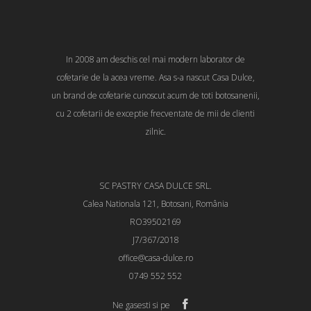
In 2008 am deschis cel mai modern laborator de
cofetarie de la acea vreme. Asa s-a nascut Casa Dulce,
un brand de cofetarie cunoscut acum de toti botosanenii,
cu 2 cofetarii de exceptie frecventate de mii de clienti
zilnic.
SC PASTRY CASA DULCE SRL.
Calea Nationala 121, Botosani, România
RO39502169
J7/367/2018
office@casa-dulce.ro
0749 552 552
Ne gasesti si pe