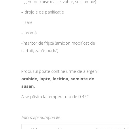
– gem de caise (caise, zahar, suc lamaie)
– drojdie de panificație
– sare
– aromă
-întăritor de frișcă (amidon modificat de
cartofi, zahăr pudră)
Produsul poate contine urme de alergeni:
arahide, lapte, lecitina, seminte de
susan
.
A se păstra la temperatura de 0-4°C
Informații nutriționale: