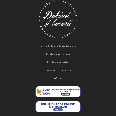
Politică de confidențialitate
Politica de livrare
Politica de retur
Termeni si conditii
ANPC