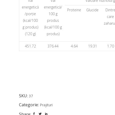
Val
Val
Valoare nutritivă (
energetică
energetică/
Proteine
Glucide
Dintr
/porție
100 g
care
(kcal/100
produs
zaharu
g produs)
(kcal/100 g
(120 g)
produs)
451.72
376.44
4.64
19.31
1.70
SKU:
37
Categorie:
Prajituri
Share: