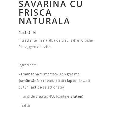
SAVARINA CU
FRISCA
NATURALA
15,00
lei
Ingrediente: Faina alba de grau, zahar, drojdie,
frisca, gem de caise.
Ingrediente:
–
smântână
fermentată 32% grăsime
(smântână
pasteurizată din
lapte
de vacă,
culturi
lactice
selecționate)
– Făină de grâu tip 480 (conține
gluten)
– zahăr