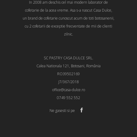
In 2008 am deschis cel mai modern laborator de
cofetarie de la acea vreme. Asa s-a nascut Casa Dulce,
un brand de cofetarie cunoscut acum de toti botosanenii,
cu 2 cofetarii de exceptie frecventate de mii de clienti
zilnic.
SC PASTRY CASA DULCE SRL.
Calea Nationala 121, Botosani, România
RO39502169
J7/367/2018
office@casa-dulce.ro
0749 552 552
Ne gasesti si pe