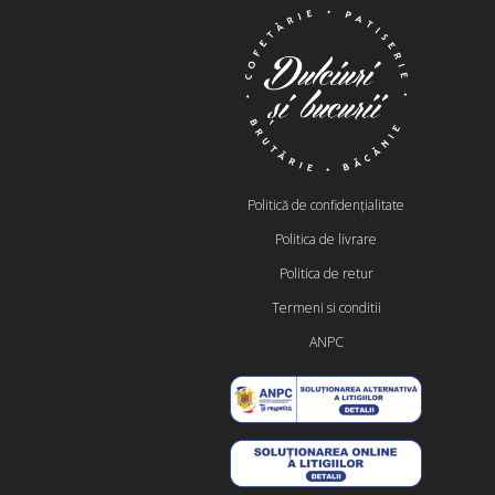
Politică de confidențialitate
Politica de livrare
Politica de retur
Termeni si conditii
ANPC