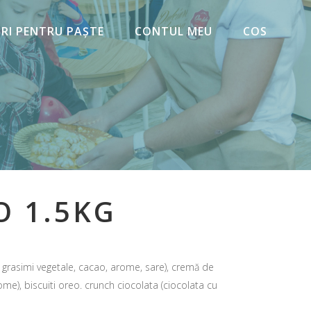
URI PENTRU PAȘTE
CONTUL MEU
COS
O 1.5KG
, grasimi vegetale, cacao, arome, sare), cremă de
), biscuiti oreo. crunch ciocolata (ciocolata cu