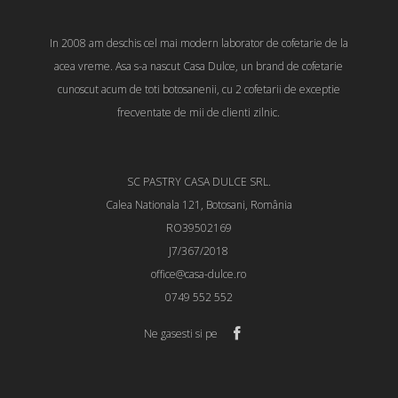
In 2008 am deschis cel mai modern laborator de cofetarie de la
acea vreme. Asa s-a nascut Casa Dulce, un brand de cofetarie
cunoscut acum de toti botosanenii, cu 2 cofetarii de exceptie
frecventate de mii de clienti zilnic.
SC PASTRY CASA DULCE SRL.
Calea Nationala 121, Botosani, România
RO39502169
J7/367/2018
office@casa-dulce.ro
0749 552 552
Ne gasesti si pe