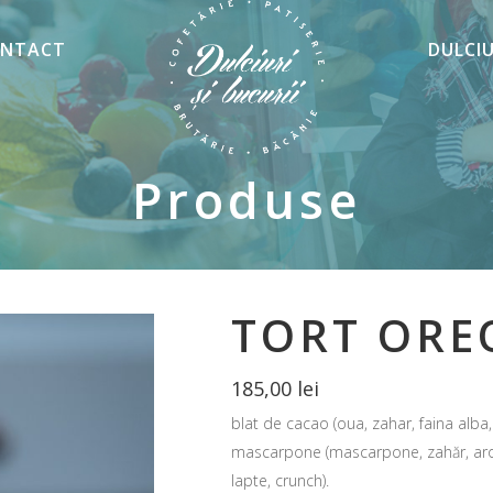
NTACT
DULCI
Produse
TORT ORE
185,00
lei
blat de cacao (oua, zahar, faina alba
mascarpone (mascarpone, zahăr, arome
lapte, crunch).