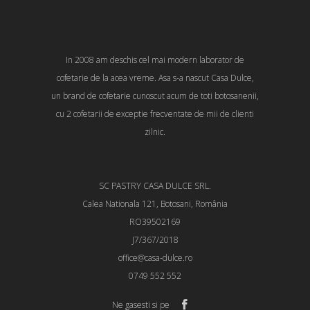
In 2008 am deschis cel mai modern laborator de
cofetarie de la acea vreme. Asa s-a nascut Casa Dulce,
un brand de cofetarie cunoscut acum de toti botosanenii,
cu 2 cofetarii de exceptie frecventate de mii de clienti
zilnic.
SC PASTRY CASA DULCE SRL.
Calea Nationala 121, Botosani, România
RO39502169
J7/367/2018
office@casa-dulce.ro
0749 552 552
Ne gasesti si pe