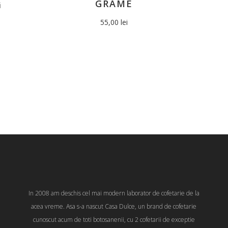
GRAME
i
55,00
lei
In 2008 am deschis cel mai modern laborator de cofetarie de la
acea vreme. Asa s-a nascut Casa Dulce, un brand de cofetarie
cunoscut acum de toti botosanenii, cu 2 cofetarii de exceptie