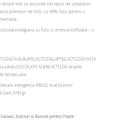
dospit lent ce ascunde trei tipuri de umpluturi:
 pasta premium de fistic cu 99% fistic pentru o
omemade.
iocolata belgiana cu fistic si zmeura liofilizata – o
CTOZĂ),OUĂ,IAURT(LACTOZĂ),LAPTE(LACTOZĂ),PASTĂ
relui,zahăr,CIOCOLATĂ ALBĂ(LACTOZĂ) drojdie
de lămâie,sare
Valoare energetica 480.62 kcal,Grasimi
r,Sare 0.90 gr
,
 Craciun
Dulciuri și Bucurii pentru Paște