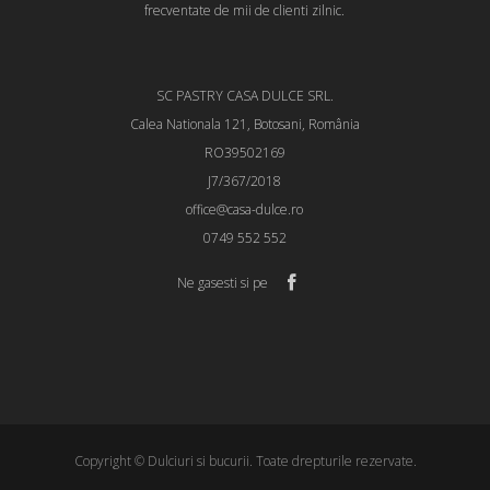
frecventate de mii de clienti zilnic.
SC PASTRY CASA DULCE SRL.
Calea Nationala 121, Botosani, România
RO39502169
J7/367/2018
office@casa-dulce.ro
0749 552 552
Ne gasesti si pe
Copyright © Dulciuri si bucurii. Toate drepturile rezervate.