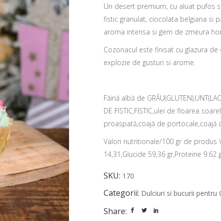
Un desert premium, cu aluat pufos si 
fistic granulat, ciocolata belgiana si
aroma intensa si gem de zmeura h
Cozonacul este finisat cu glazura de c
explozie de gusturi si arome.
Făină albă de GRÂU(GLUTEN),UNT(LA
DE FISTIC,FISTIC,ulei de floarea soa
proaspată,coajă de portocale,coajă 
Valori nutritionale/100 gr de produs 
14,31,Glucide 59,36 gr,Proteine 9.62 g
SKU:
170
Categorii:
Dulciuri si bucurii pentru
Share: