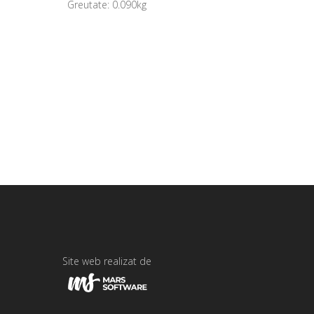
Greutate:
0.090kg
Site web realizat de