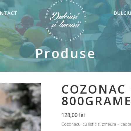
NTACT
DULCI
Produse
COZONAC C
800GRAM
128,00
lei
Cozonacul cu fistic si zmeura – cadoul