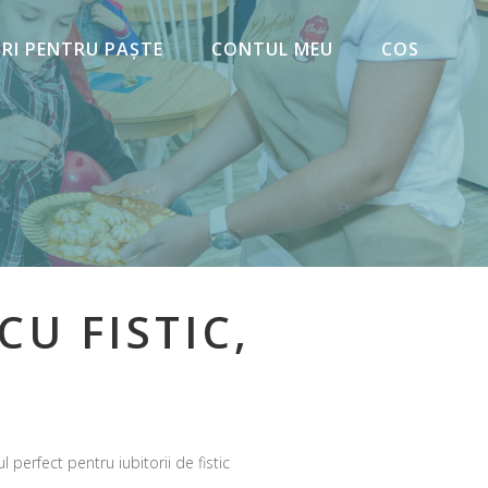
URI PENTRU PAȘTE
CONTUL MEU
COS
U FISTIC,
E
 perfect pentru iubitorii de fistic