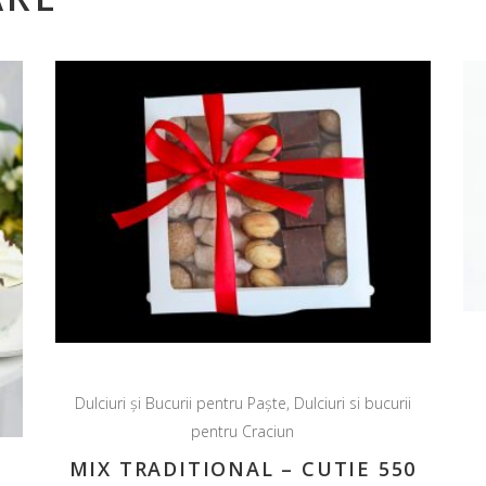
Dulciuri și Bucurii pentru Paște
,
Dulciuri si bucurii
pentru Craciun
MIX TRADITIONAL – CUTIE 550