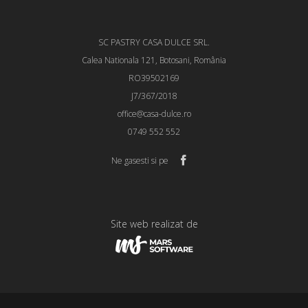
SC PASTRY CASA DULCE SRL.
Calea Nationala 121, Botosani, România
RO39502169
J7/367/2018
office@casa-dulce.ro
0749 552 552
Ne gasesti si pe
Site web realizat de