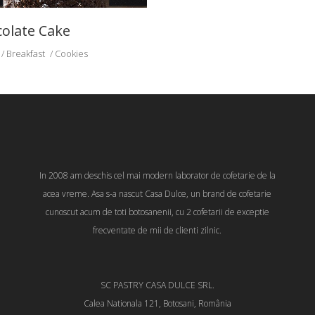
olate Cake
Breakfast
Cookies
In 2008 am deschis cel mai modern laborator de cofetarie de la
acea vreme. Asa s-a nascut Casa Dulce, un brand de cofetarie
cunoscut acum de toti botosanenii, cu 2 cofetarii de exceptie
frecventate de mii de clienti zilnic.
SC PASTRY CASA DULCE SRL.
Calea Nationala 121, Botosani, România