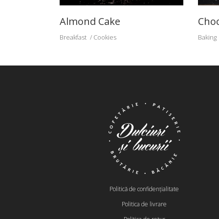
Almond Cake
Choc
Breakfast
Cookies
Baking
Politică de confidențialitate
Politica de livrare