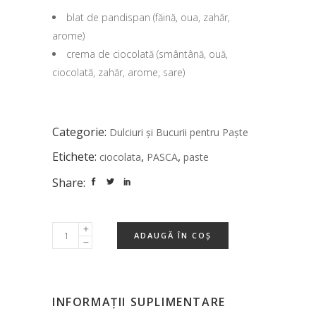
blat de pandispan (făină, oua, zahăr,
arome)
crema de ciocolată (smântână, ouă,
ciocolată, zahăr, arome, sare)
Categorie:
Dulciuri și Bucurii pentru Paște
Etichete:
,
,
ciocolata
PASCA
paste
Share:
ADAUGĂ ÎN COȘ
INFORMAȚII SUPLIMENTARE