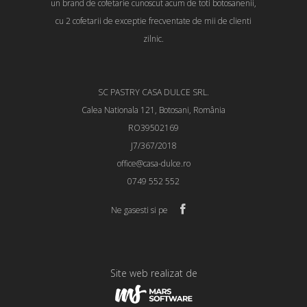
un brand de cofetarie cunoscut acum de toti botosanenii,
cu 2 cofetarii de exceptie frecventate de mii de clienti
zilnic.
SC PASTRY CASA DULCE SRL.
Calea Nationala 121, Botosani, România
RO39502169
J7/367/2018
office@casa-dulce.ro
0749 552 552
Ne gasesti si pe
Site web realizat de